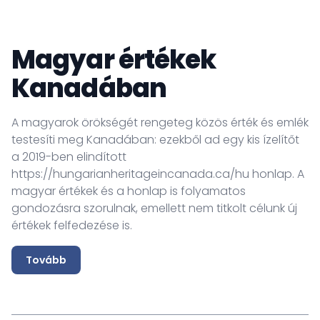
időszakában nemcsak tovább erősödnek a
magyar-kanadai kapcsolatok, hanem új
együttműködési területek nyílnak meg országaink
Magyar értékek
között. Nagykövetségünk kiemelt feladata, hogy
Kanadában
támogassa a gazdasági és tudományos
partnerségek bővítését, új lehetőségeket teremtsen
közös projektek számára, és erősítse az országaink
A magyarok örökségét rengeteg közös érték és emlék
közötti kulturális, művészeti és oktatási
testesíti meg Kanadában: ezekből ad egy kis ízelítőt
együttműködést.
a 2019-ben elindított
Honlapunk célja, hogy tájékoztatást adjon a konzuli
https://hungarianheritageincanada.ca/hu honlap. A
szolgáltatásokról és ügyintézésről, külgazdasági
magyar értékek és a honlap is folyamatos
információkat és fontos aktuális híreket osszon
gondozásra szorulnak, emellett nem titkolt célunk új
meg. Kétoldalú kapcsolatainkról, a magyarországi
értékek felfedezése is.
ösztöndíj lehetőségekről, valamint Nagykövetségünk
programjairól, rendezvényeiről a Facebook-
Tovább
oldalunkon is találhatnak friss híreket, információkat.
Köszönöm, hogy meglátogatta honlapunkat;
remélem, hogy lehetőségünk lesz Önt személyesen