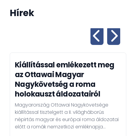
is köszönteni rendezvényeinken!
Hírek
Lengyel Miklós
nagykövet
Kiállítással emlékezett meg
az Ottawai Magyar
Nagykövetség a roma
holokauszt áldozatairól
Magyarország Ottawai Nagykövetsége
kiállítással tisztelgett a II. világháborús
népirtás magyar és európai roma áldozatai
előtt a romák nemzetközi emléknapja
alkalmából