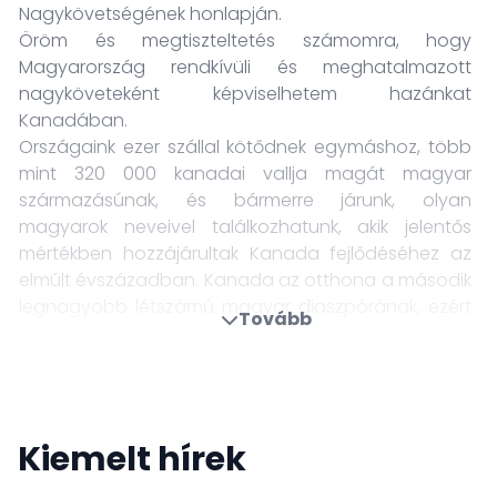
Nagykövetségének honlapján.
Öröm és megtiszteltetés számomra, hogy
Magyarország rendkívüli és meghatalmazott
nagyköveteként képviselhetem hazánkat
Kanadában.
Országaink ezer szállal kötődnek egymáshoz, több
mint 320 000 kanadai vallja magát magyar
származásúnak, és bármerre járunk, olyan
magyarok neveivel találkozhatunk, akik jelentős
mértékben hozzájárultak Kanada fejlődéséhez az
elmúlt évszázadban. Kanada az otthona a második
legnagyobb létszámú magyar diaszpórának, ezért
Tovább
a kanadai magyar szervezetekkel szoros
együttműködésben fontos feladatunk, hogy
támogassuk nemzeti identitásuk megőrzését,
hagyományaik, anyanyelvük ápolását, elősegítve,
hogy kultúránk gazdag tárházát átadhassák a
Kiemelt hírek
következő generációk számára.
Bízom benne, hogy nagyköveti megbízatásom