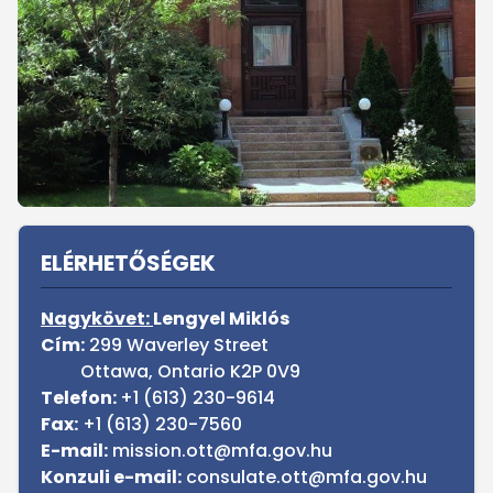
Sidebar
ELÉRHETŐSÉGEK
Nagykövet:
Lengyel Miklós
Cím:
299 Waverley Street
Ottawa, Ontario K2P 0V9
Telefon:
+1 (613) 230-9614
Fax:
+1 (613) 230-7560
E-mail:
mission.ott@mfa.gov.hu
Konzuli e-mail:
consulate.ott@mfa.gov.hu