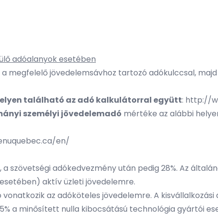
sülő adóalanyok esetében
a megfelelő jövedelemsávhoz tartozó adókulccsal, majd 
elyen található az adó kalkulátorral együtt
:
http://w
mányi személyi jövedelemadó
mértéke az alábbi helyen
enuquebec.ca/en/
 a szövetségi adókedvezmény után pedig 28%. Az általán
 esetében) aktív üzleti jövedelemre.
ó vonatkozik az adóköteles jövedelemre. A kisvállalkozás
% a minősített nulla kibocsátású technológia gyártói es