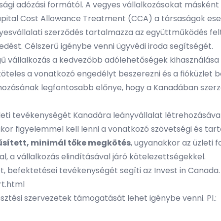
asági adózási formától. A vegyes vállalkozásokat másként 
apital Cost Allowance Treatment (CCA) a társaságok eset
yesvállalati szerződés tartalmazza az együttműködés felté
dést. Célszerű igénybe venni ügyvédi iroda segítségét.
ű vállalkozás a kedvezőbb adólehetőségek kihasználása c
őtt köteles a vonatkozó engedélyt beszerezni és a fióküzl
trehozásának legfontosabb előnye, hogy a Kanadában szerze
üzleti tevékenységét Kanadára leányvállalat létrehozásáv
sakor figyelemmel kell lenni a vonatkozó szövetségi és tart
sített, minimál tőke megkötés
, ugyanakkor az üzleti 
l, a vállalkozás elindításával járó kötelezettségekkel.
t, befektetései tevékenységét segíti az Invest in Canada.
t.html
sztési szervezetek támogatását lehet igénybe venni. Pl.: