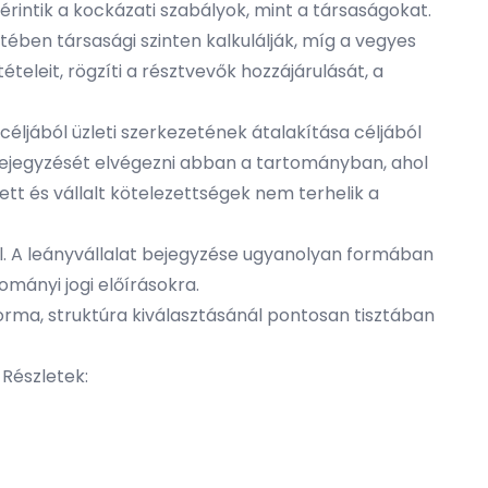
érintik a kockázati szabályok, mint a társaságokat.
ében társasági szinten kalkulálják, míg a vegyes
teleit, rögzíti a résztvevők hozzájárulását, a
éljából üzleti szerkezetének átalakítása céljából
et bejegyzését elvégezni abban a tartományban, ahol
tt és vállalt kötelezettségek nem terhelik a
al. A leányvállalat bejegyzése ugyanolyan formában
ományi jogi előírásokra.
forma, struktúra kiválasztásánál pontosan tisztában
 Részletek: