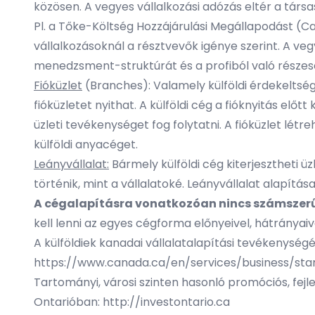
közösen. A vegyes vállalkozási adózás eltér a társ
Pl. a Tőke-Költség Hozzájárulási Megállapodást (C
vállalkozásoknál a résztvevők igénye szerint. A veg
menedzsment-struktúrát és a profiból való részese
Fióküzlet
(Branches): Valamely külföldi érdekeltség
fióküzletet nyithat. A külföldi cég a fióknyitás el
üzleti tevékenységet fog folytatni. A fióküzlet lé
külföldi anyacéget.
Leányvállalat:
Bármely külföldi cég kiterjesztheti 
történik, mint a vállalatoké. Leányvállalat alapítá
A cégalapításra vonatkozóan nincs számszerű
kell lenni az egyes cégforma előnyeivel, hátrányaiva
A külföldiek kanadai vállalatalapítási tevékenységé
https://www.canada.ca/en/services/business/star
Tartományi, városi szinten hasonló promóciós, fejle
Ontarióban:
http://investontario.ca