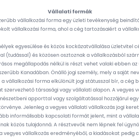
Vállalati formák
zerűbb vállalkozási forma egy üzleti tevékenység beindít
lt vállalkozási forma, ahol a cég tartozásaiért a vállalko
élyek egyesülése és közös kockázatvállalása üzletvitel cé
al (tudással) és közösen osztoznak a vállalkozásból szárma
ásos megállapodás nélkül is részt vehet valaki ebben az 
zerűbb Kanadában. Önálló jogi személy, mely a saját nevé
a vállalkozási forma elkülönült jogi státusszal bír, a cég 
t szervezhető társasági vagy vállalati alapon. A vegyes vá
mészetbeni apporttal vagy szolgáltatással hozzájárul egy
törvénye. Jelenleg a vegyes vállalati vállalkozás jogi ke
kább informálisabb kapcsolati formát jelent, mint a vállal
lnak közös tulajdonná. A résztvevők nem lépnek fel üg
a vegyes vállalkozás eredményéből, a kiadásokat pedig cs