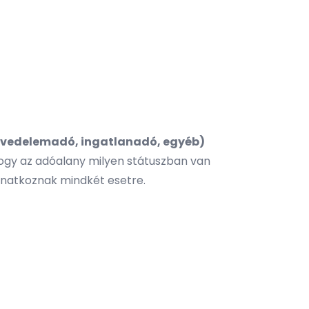
jövedelemadó, ingatlanadó, egyéb)
hogy az adóalany milyen státuszban van
onatkoznak mindkét esetre.