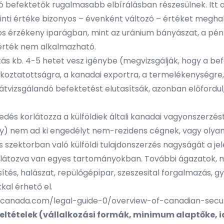
befektetők rugalmasabb elbírálásban részesülnek. Itt a 
inti értéke bizonyos – évenként változó – értéket megha
os érzékeny iparágban, mint az uránium bányászat, a pénzüg
bérték nem alkalmazható.
gítás kb. 4-5 hetet vesz igénybe (megvizsgálják, hogy a 
lkoztatottságra, a kanadai exportra, a termelékenységre, 
 átvizsgálandó befektetést elutasítsák, azonban előfordu
dés korlátozza a külföldiek általi kanadai vagyonszerzést
ny) nem ad ki engedélyt nem-rezidens cégnek, vagy olya
zektorban való külföldi tulajdonszerzés nagyságát a jele
látozva van egyes tartományokban. További ágazatok, min
sítés, halászat, repülőgépipar, szeszesital forgalmazás, 
kal érhető el.
canada.com/legal-guide-0/overview-of-canadian-securit
feltételek (vállalkozási formák, minimum alaptőke, 