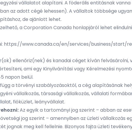
zési vállalatot alapítani. A föderális entitásnak vanna e
yban az adott cégé lehessen). A vállaltok többsége ugy
pításhoz, de ajánlott lehet.
kezelhető, a Corporation Canada honlapjáról lehet elindulni
ni: https://www.canada.ca/en/services/business/start/r
k) ellenőriz(nek) és kanadai céget kíván felvásárolni, vag
rtesíteni, ami egy Kinyilvánítási vagy Kérelmezési nyomta
45 napon belül.
n függ a törvényi szabályozásoktól, a cég alapításának he
egyéni vállalkozás, társasági vállalkozás, vállalati formáb
lat, fióküzlet, leányvállalat.
rehozni:
Az egyik a tartományi jog szerint – abban az eset
vetségi jog szerint – amennyiben az üzleti vállalkozás e
ét jognak meg kell fellelnie. Bizonyos fajta üzleti tevéke