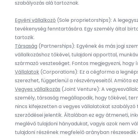
szabályozás alá tartoznak.
Egyéni vállalkozó
(Sole proprietorships): A legegys
tevékenység fenntartására. Egy személy által birtoko
tartozik.
Társaság
(Partnerships): Egyének és más jogi szem
vállalkozáshoz tőkével, tulajdoni apporttal, munkáv
származó veszteséget. Fontos megjegyezni, hogy ír
Vállalatok
(Corporations): Ez a cégforma a legnéps
szerezhet, függetlenül a részvényeseitől. Amióta ez 
Vegyes vállalkozás
(Joint Venture): A vegyesvállala
személy, társaság megállapodik, hogy tőkével, ter
nincs kifejezetten a vegyes vállalatokat szabályzó 
szerződései jelentik. Általában ez egy átmeneti, in
meglévő tulajdoni hányadukat, vagyis azok nem vá
tulajdoni részének megfelelő arányban részesedik 