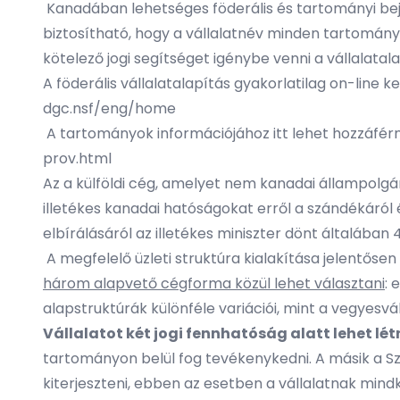
Kanadában lehetséges föderális és tartományi bejegy
biztosítható, hogy a vállalatnév minden tartomán
kötelező jogi segítséget igénybe venni a vállalatala
A föderális vállalatalapítás gyakorlatilag on-line 
dgc.nsf/eng/home
A tartományok információjához itt lehet hozzáfér
prov.html
Az a külföldi cég, amelyet nem kanadai állampolgár(o
illetékes kanadai hatóságokat erről a szándékáról é
elbírálásáról az illetékes miniszter dönt általában 
A megfelelő üzleti struktúra kialakítása jelentőse
három alapvető cégforma közül lehet választani
: 
alapstruktúrák különféle variációi, mint a vegyesválla
Vállalatot két jogi fennhatóság alatt lehet lét
tartományon belül fog tevékenykedni. A másik a Szö
kiterjeszteni, ebben az esetben a vállalatnak mindk