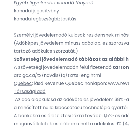
Egyéb figyelembe veendő tényező:
kanadai jogosítvány
kanadai egészségbiztosítás
Személyi jövedelemadó kulcsok rezidensnek minő
(Adóképes jövedelem mínusz adóalap, ez szorozva 
tartozó adókulcs szorzatát.)
Szövetségi jövedelemadó táblázat az alábbi h
A szövetségi jövedelemadón felül fizetendő
tarto
arc.gc.ca/tx/ndvdls/fq/txrts-eng.html
Quebec
: lásd Revenue Quebec honlapon:
www.rev
Társasági adó
Az adó alapkulcsa az adóköteles jövedelem 38%-a,
a minősített nulla kibocsátású technológia gyártói
A bankokra és életbiztosítókra további 1,5%-os ad
magánvállalatok esetében a nettó adókulcs 9% (4,5