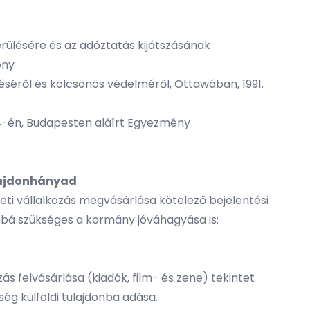
rülésére és az adóztatás kijátszásának
ény
séről és kölcsönös védelméről, Ottawában, 1991.
s 4-én, Budapesten aláírt Egyezmény
ulajdonhányad
leti vállalkozás megvásárlása kötelező bejelentési
bbá szükséges a kormány jóváhagyása is:
 felvásárlása (kiadók, film- és zene) tekintet
g külföldi tulajdonba adása.