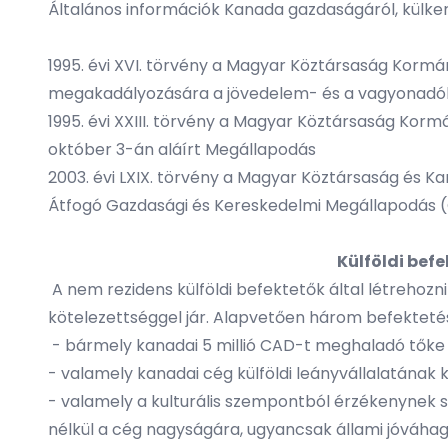
Általános információk Kanada gazdaságáról, külk
1995. évi XVI. törvény a Magyar Köztársaság Kormá
megakadályozására a jövedelem- és a vagyonadók t
1995. évi XXIII. törvény a Magyar Köztársaság Ko
október 3-án aláírt Megállapodás
2003. évi LXIX. törvény a Magyar Köztársaság és Ka
Átfogó Gazdasági és Kereskedelmi Megállapodás (
Külföldi bef
A nem rezidens külföldi befektetők által létrehozni
kötelezettséggel jár. Alapvetően három befektetés
- bármely kanadai 5 millió CAD-t meghaladó tőke
- valamely kanadai cég külföldi leányvállalatának
- valamely a kulturális szempontból érzékenynek s
nélkül a cég nagyságára, ugyancsak állami jóváhag