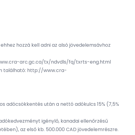
ehhez hozzá kell adni az alsó jövedelemsávhoz
ww.cra-arc.gc.ca/tx/ndvdls/fq/txrts-eng.html
 található:
http://www.cra-
os adócsökkentés után a nettó adókulcs 15% (7,5%
i adókedvezményt igénylő, kanadai ellenőrzésű
etében), az első kb. 500.000 CAD jövedelemrészre.