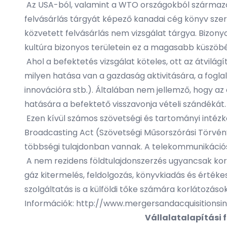
Az USA-ból, valamint a WTO országokból származó 
felvásárlás tárgyát képező kanadai cég könyv szer
közvetett felvásárlás nem vizsgálat tárgya. Bizony
kultúra bizonyos területein ez a magasabb küszö
Ahol a befektetés vizsgálat köteles, ott az átvilá
milyen hatása van a gazdaság aktivitására, a fogla
innovációra stb.). Általában nem jellemző, hogy az
hatására a befektető visszavonja vételi szándékát.
Ezen kívül számos szövetségi és tartományi intézke
Broadcasting Act (Szövetségi Műsorszórási Törvé
többségi tulajdonban vannak. A telekommunikációs s
A nem rezidens földtulajdonszerzés ugyancsak kor
gáz kitermelés, feldolgozás, könyvkiadás és értéke
szolgáltatás is a külföldi tőke számára korlátozások
Információk:
http://www.mergersandacquisitionsin
Vállalatalapítási 