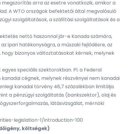
megszorítás arra az esetre vonatkozik, amikor a
lad. A WTO országok befektetői által megvalósuló
yi szolgáltatások, a szállítási szolgáltatások és a
befektetés nettó haszonnal jár-e Kanada számára,
az ipari hatékonyságra, a műszaki fejlődésre, az
l, hogy bizonyos változtatásokat kérnek, melynek
 egyes speciális szektorokban. Pl. a Federal
n kanadai cégnek, melynek részvényei nem kanadai
nlegi kanadai törvény 46,7 százalékban limitálja.
t a pénzügyi szolgáltatás (bankszektor), olaj és
gyógyszerforgalmazás, látásvizsgálat, mérnöki
ies-legislation-1/introduction-100
időigény, költségek)