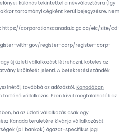
lőnyei, különös tekintettel a névválasztásra (így
anakkor tartományi cégként kerül bejegyzésre. Nem
:
https://corporationscanada.ic.gc.ca/eic/site/cd-
egister-with-gov/register-corp/register-corp-
y új üzleti vállalkozást létrehozni, köteles az
tvány kitöltését jelenti. A befektetési szándék
lyszínétől, továbbá az adózástól.
Kanadában
an történő vállalkozás. Ezen kívül megtalálhatók az
ben, ha az üzleti vállalkozás csak egy
gész Kanada területére kívánja vállalkozását
nységek (pl. bankok) ágazat-specifikus jogi