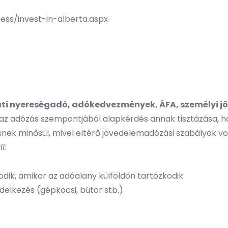
ss/invest-in-alberta.aspx
/
ati nyereségadó, adókedvezmények, ÁFA, személyi 
 az adózás szempontjából alapkérdés annak tisztázása, 
nek minősül, mivel eltérő jövedelemadózási szabályok v
i:
odik, amikor az adóalany külföldön tartózkodik
delkezés (gépkocsi, bútor stb.)