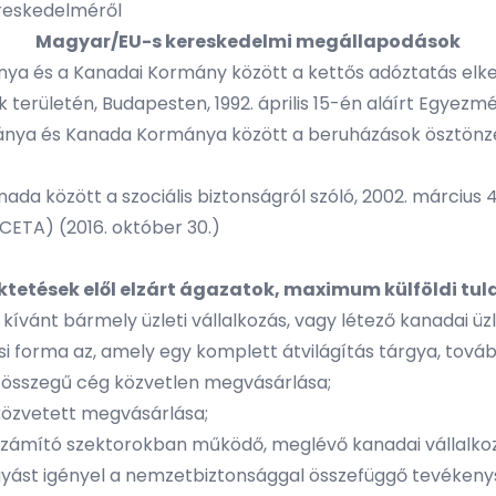
ereskedelméről
Magyar/EU-s kereskedelmi megállapodások
nya és a Kanadai Kormány között a kettős adóztatás elke
erületén, Budapesten, 1992. április 15-én aláírt Egyezm
rmánya és Kanada Kormánya között a beruházások ösztönzé
nada között a szociális biztonságról szóló, 2002. márciu
CETA) (2016. október 30.)
ektetések elől elzárt ágazatok, maximum külföldi t
 kívánt bármely üzleti vállalkozás, vagy létező kanadai üz
i forma az, amely egy komplett átvilágítás tárgya, tová
 összegű cég közvetlen megvásárlása;
 közvetett megvásárlása;
zámító szektorokban működő, meglévő kanadai vállalkozás
yást igényel a nemzetbiztonsággal összefüggő tevékenysé