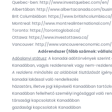
Quebec-ben:
http://www.investquebec.com/en/
Albertában:
http://www.albertacanada.com/busine
Brit Columbiában:
https://www.britishcolumbia.ca
Montreal:
http://www.montrealinternational.com/
Toronto:
https://torontoglobal.ca/
Ottawa:
https://www.investottawa.ca/
Vancouver:
http://www.vancouvereconomic.com/
Adórendszer (főbb számok: vállal
Adóalanyi státusz
: A kanadai adótörvények szerint
Kanadában, vagyis rezidensnek vagy nem-rezidens
A rezidens minősítés az alábbiak tisztázását igényl
kanadai lakással való rendelkezés
házastárs, illetve jogi képviselő Kanadában tartózk
Kanadában fellelhető személyi ingósággal való ren
társasági kapcsolatok Kanadában
gazdasági kapcsolatok Kanadában