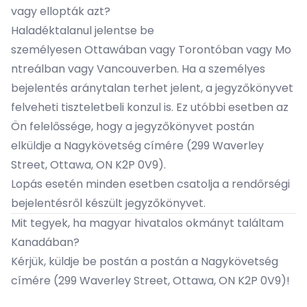
vagy ellopták azt?
Haladéktalanul jelentse be
személyesen
Ottawában
vagy
Torontóban
vagy
Mo
ntreálban
vagy
Vancouverben
. Ha a személyes
bejelentés aránytalan terhet jelent, a jegyzőkönyvet
felveheti
tiszteletbeli konzul
is. Ez utóbbi esetben az
Ön felelőssége, hogy a jegyzőkönyvet postán
elküldje a Nagykövetség címére (299 Waverley
Street, Ottawa, ON K2P 0V9).
Lopás esetén minden esetben csatolja a rendőrségi
bejelentésről készült jegyzőkönyvet.
Mit tegyek, ha magyar hivatalos okmányt találtam
Kanadában?
Kérjük, küldje be postán a postán a Nagykövetség
címére (299 Waverley Street, Ottawa, ON K2P 0V9)!