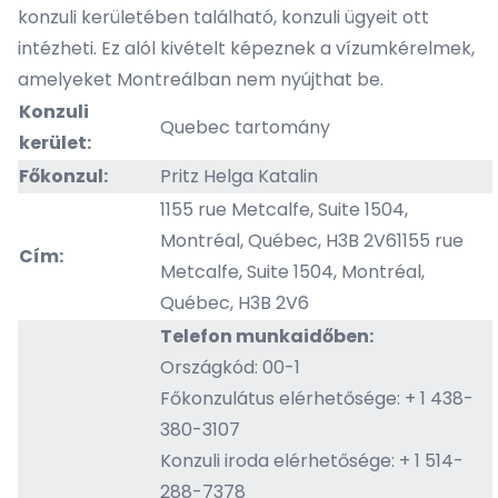
konzuli kerületében található, konzuli ügyeit ott
intézheti. Ez alól kivételt képeznek a vízumkérelmek,
amelyeket Montreálban nem nyújthat be.
Konzuli
Quebec tartomány
kerület:
Főkonzul:
Pritz Helga Katalin
1155 rue Metcalfe, Suite 1504,
Montréal, Québec, H3B 2V61155 rue
Cím:
Metcalfe, Suite 1504, Montréal,
Québec, H3B 2V6
Telefon munkaidőben:
Országkód: 00-1
Főkonzulátus elérhetősége: + 1 438-
380-3107
Konzuli iroda elérhetősége: + 1 514-
288-7378