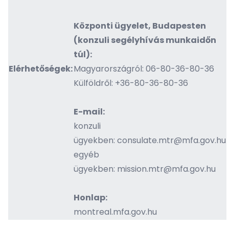
Központi ügyelet, Budapesten
(konzuli segélyhívás munkaidőn
túl):
Elérhetőségek:
Magyarországról: 06-80-36-80-36
Külföldről: +36-80-36-80-36
E-mail:
konzuli
ügyekben:
consulate.mtr@mfa.gov.hu
egyéb
ügyekben:
mission.mtr@mfa.gov.hu
Honlap:
montreal.mfa.gov.hu