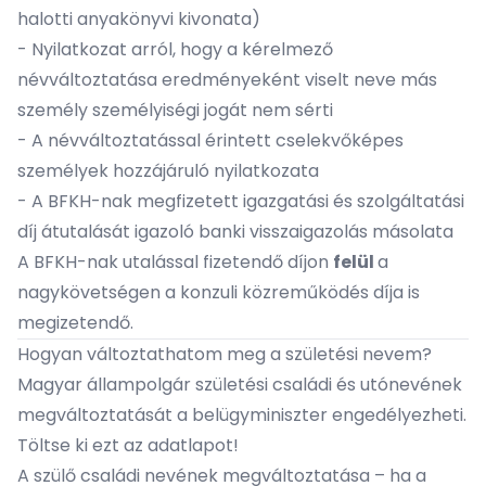
halotti anyakönyvi kivonata)
- Nyilatkozat arról, hogy a kérelmező
névváltoztatása eredményeként viselt neve más
személy személyiségi jogát nem sérti
- A névváltoztatással érintett cselekvőképes
személyek hozzájáruló nyilatkozata
- A BFKH-nak megfizetett igazgatási és szolgáltatási
díj átutalását igazoló banki visszaigazolás másolata
A BFKH-nak utalással fizetendő díjon
felül
a
nagykövetségen a konzuli közreműködés díja is
megizetendő.
Hogyan változtathatom meg a születési nevem?
Magyar állampolgár születési családi és utónevének
megváltoztatását a belügyminiszter engedélyezheti.
Töltse ki ezt az adatlapot!
A szülő családi nevének megváltoztatása – ha a