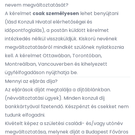
nevem megváltoztatását?
A kérelmet
csak személyesen
lehet benyújtani
(lásd Konzuli Hivatal elérhetőségei és
időpontfoglalás), a postán küldött kérelmet
intézkedés nélkül visszaküldjük. Kiskorú nevének
megváltoztatásáról mindkét szülőnek nyilatkoznia
kell. A kérelmet
Ottawában
,
Torontóban
,
Montreálban
,
Vancouverben
és
kihelyezett
ügyfélfogadáson
nyújthatja be.
Mennyi az eljárás díja?
Az eljárások díját megtalálja a
díjtáblánkban
.
(névváltoztatási ügyek). Minden konzuli díj
bankkártyával fizetendő. Készpénzt és csekket nem
tudunk elfogadni.
Kivételt képez a születési családi- és/vagy utónév
megváltoztatása, melynek díját a Budapest Főváros