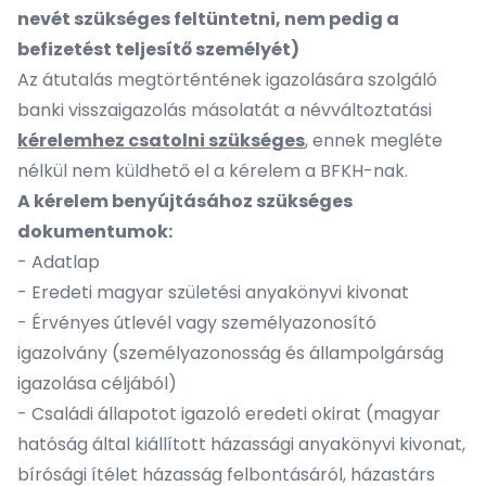
nevét szükséges feltüntetni, nem pedig a
befizetést teljesítő személyét)
Az átutalás megtörténtének igazolására szolgáló
banki visszaigazolás másolatát a névváltoztatási
kérelemhez csatolni szükséges
, ennek megléte
nélkül nem küldhető el a kérelem a BFKH-nak.
A kérelem benyújtásához szükséges
dokumentumok:
- Adatlap
- Eredeti magyar születési anyakönyvi kivonat
- Érvényes útlevél vagy személyazonosító
igazolvány (személyazonosság és állampolgárság
igazolása céljából)
- Családi állapotot igazoló eredeti okirat (magyar
hatóság által kiállított házassági anyakönyvi kivonat,
bírósági ítélet házasság felbontásáról, házastárs