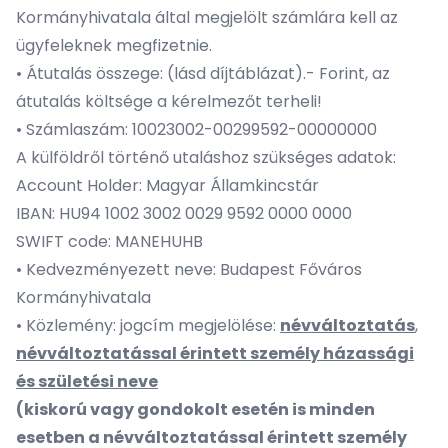
Kormányhivatala által megjelölt számlára kell az
ügyfeleknek megfizetnie.
• Átutalás összege: (lásd díjtáblázat).- Forint, az
átutalás költsége a kérelmezőt terheli!
• Számlaszám: 10023002-00299592-00000000
A külföldről történő utaláshoz szükséges adatok:
Account Holder: Magyar Államkincstár
IBAN: HU94 1002 3002 0029 9592 0000 0000
SWIFT code: MANEHUHB
• Kedvezményezett neve: Budapest Főváros
Kormányhivatala
• Közlemény: jogcím megjelölése:
névváltoztatás
,
névváltoztatással érintett személy házassági
és születési neve
(kiskorú vagy gondokolt esetén is minden
esetben a névváltoztatással érintett személy