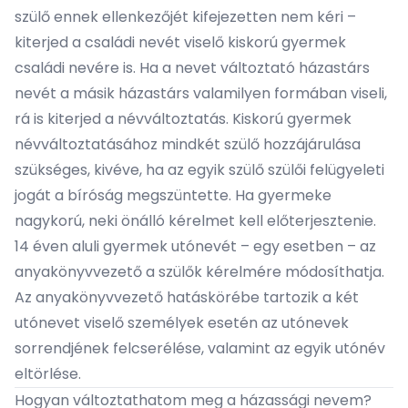
szülő ennek ellenkezőjét kifejezetten nem kéri –
kiterjed a családi nevét viselő kiskorú gyermek
családi nevére is. Ha a nevet változtató házastárs
nevét a másik házastárs valamilyen formában viseli,
rá is kiterjed a névváltoztatás. Kiskorú gyermek
névváltoztatásához mindkét szülő hozzájárulása
szükséges, kivéve, ha az egyik szülő szülői felügyeleti
jogát a bíróság megszüntette. Ha gyermeke
nagykorú, neki önálló kérelmet kell előterjesztenie.
14 éven aluli gyermek utónevét – egy esetben – az
anyakönyvvezető a szülők kérelmére módosíthatja.
Az anyakönyvvezető hatáskörébe tartozik a két
utónevet viselő személyek esetén az utónevek
sorrendjének felcserélése, valamint az egyik utónév
eltörlése.
Hogyan változtathatom meg a házassági nevem?