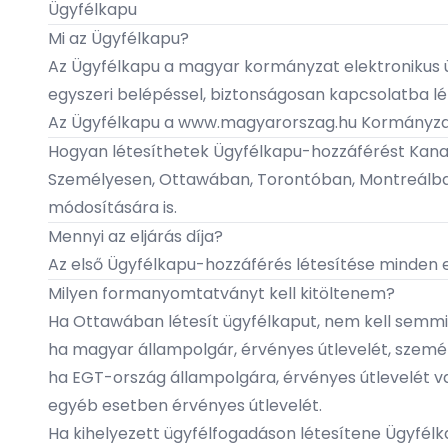
Ügyfélkapu
Mi az Ügyfélkapu?
Az Ügyfélkapu a magyar kormányzat elektronikus üg
egyszeri belépéssel, biztonságosan kapcsolatba lép
Az Ügyfélkapu a
www.magyarorszag.hu
Kormányzat
Hogyan létesíthetek Ügyfélkapu-hozzáférést Ka
Személyesen,
Ottawában
,
Torontóban
,
Montreálb
módosítására is.
Mennyi az eljárás díja?
Az első Ügyfélkapu-hozzáférés létesítése minden 
Milyen formanyomtatványt kell kitöltenem?
Ha Ottawában létesít ügyfélkaput, nem kell semmit
ha magyar állampolgár, érvényes útlevelét, szemé
ha
EGT-ország
állampolgára, érvényes útlevelét v
egyéb esetben érvényes útlevelét.
Ha kihelyezett ügyfélfogadáson létesítene Ügyfélk