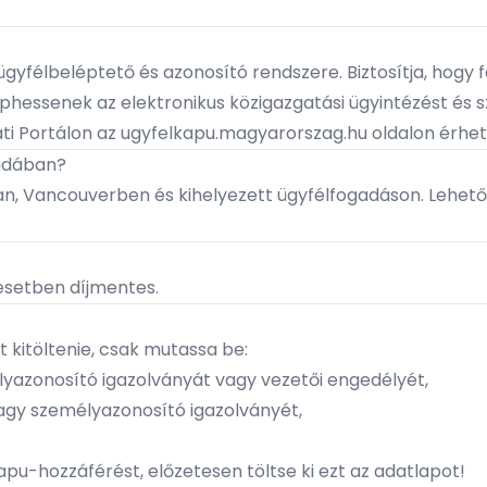
yfélbeléptető és azonosító rendszere. Biztosítja, hogy f
hessenek az elektronikus közigazgatási ügyintézést és sz
i Portálon az
ugyfelkapu.magyarorszag.hu
oldalon érhet
nadában?
an
,
Vancouverben
és
kihelyezett ügyfélfogadáson
. Lehet
esetben díjmentes.
 kitöltenie, csak mutassa be:
lyazonosító igazolványát vagy vezetői engedélyét,
agy személyazonosító igazolványét,
apu-hozzáférést, előzetesen töltse ki
ezt az adatlapot!